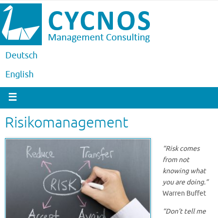
Deutsch
English
Risikomanagement
“Risk comes
from not
knowing what
you are doing.”
Warren Buffet
“Don’t tell me